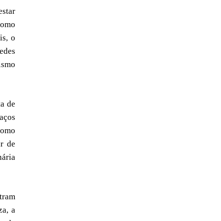
estar
 como
is, o
pedes
rismo
ta de
raços
como
ar de
nária
stram
za, a