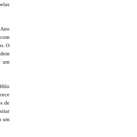
pelas
m Ano
s com
os. O
odem
ar um
 Hilo
erece
os de
sitar
em um