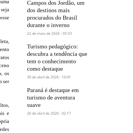
r uma
Campos dos Jordão, um
 seja
dos destinos mais
procurados do Brasil
 esse
durante o inverno
22 de maio de 2026 - 05:53
eta,
Turismo pedagógico:
ento
descubra a tendência que
ratos
tem o conhecimento
aceno
como destaque
o, os
30 de abril de 2026 - 10:41
m ser
Paraná é destaque em
turismo de aventura
suave
ltos,
ais e
26 de abril de 2026 - 02:17
pria
pedes