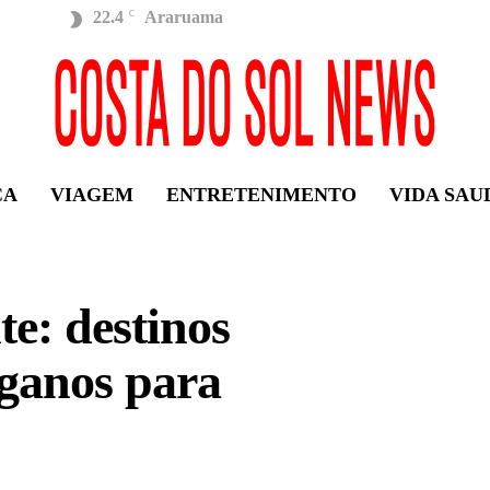
22.4
Araruama
C
ÇA
VIAGEM
ENTRETENIMENTO
VIDA SAU
e: destinos
eganos para