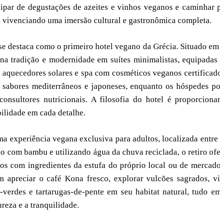
cipar de degustações de azeites e vinhos veganos e caminhar 
, vivenciando uma imersão cultural e gastronômica completa.
 destaca como o primeiro hotel vegano da Grécia. Situado e
ina tradição e modernidade em suítes minimalistas, equipada
, aquecedores solares e spa com cosméticos veganos certificad
 sabores mediterrâneos e japoneses, enquanto os hóspedes p
consultores nutricionais. A filosofia do hotel é proporcion
bilidade em cada detalhe.
a experiência vegana exclusiva para adultos, localizada entre
o com bambu e utilizando água da chuva reciclada, o retiro of
os com ingredientes da estufa do próprio local ou de mercad
m apreciar o café Kona fresco, explorar vulcões sagrados, vi
s-verdes e tartarugas-de-pente em seu habitat natural, tudo 
reza e a tranquilidade.