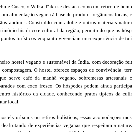
hu e Cusco, o Wilka T’ika se destaca como um retiro de bem-
com alimentação vegana à base de produtos orgânicos locais,
rãos andinos. Construído com adobe e outros materiais natura
imônio histórico e cultural da região, permitindo que os hós
 pontos turísticos enquanto vivenciam uma experiência de tu
eiro hostel vegano e sustentável da Índia, com decoração fei
e compostagem. O hostel oferece espaços de convivência, ter
que serve café da manhã vegano, sobremesas artesanais 
parados com coco fresco. Os hóspedes podem ainda particip
ntro histórico da cidade, conhecendo pratos típicos da culi
tar local.
 hostels urbanos ou retiros holísticos, essas acomodações mo
, desfrutando de experiências veganas que respeitam a nature