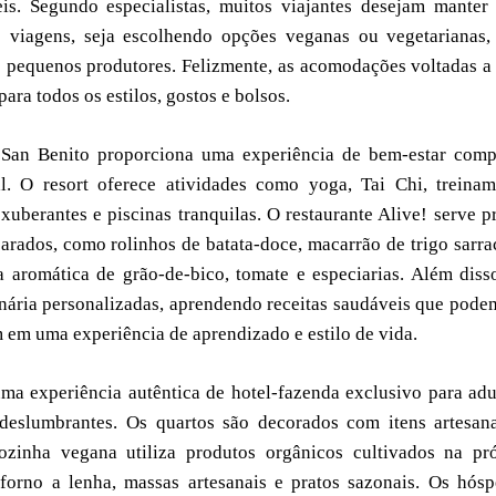
eis. Segundo especialistas, muitos viajantes desejam mante
 viagens, seja escolhendo opções veganas ou vegetarianas,
e pequenos produtores. Felizmente, as acomodações voltadas a
ara todos os estilos, gostos e bolsos.
San Benito proporciona uma experiência de bem-estar compl
. O resort oferece atividades como yoga, Tai Chi, treinam
xuberantes e piscinas tranquilas. O restaurante Alive! serve p
rados, como rolinhos de batata-doce, macarrão de trigo sarr
aromática de grão-de-bico, tomate e especiarias. Além diss
nária personalizadas, aprendendo receitas saudáveis que pode
 em uma experiência de aprendizado e estilo de vida.
ma experiência autêntica de hotel-fazenda exclusivo para adu
deslumbrantes. Os quartos são decorados com itens artesan
zinha vegana utiliza produtos orgânicos cultivados na pró
 forno a lenha, massas artesanais e pratos sazonais. Os hós