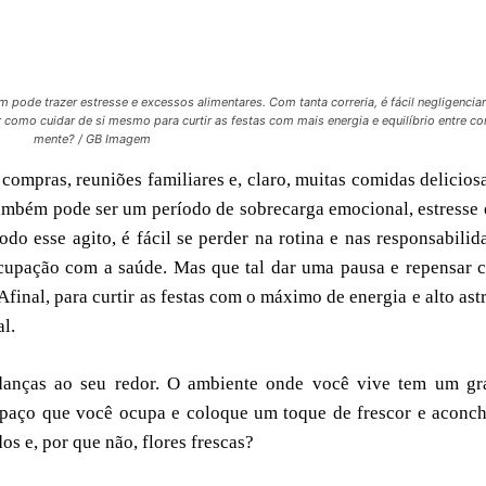
pode trazer estresse e excessos alimentares. Com tanta correria, é fácil negligenciar
 como cuidar de si mesmo para curtir as festas com mais energia e equilíbrio entre co
mente? / GB Imagem
 compras, reuniões familiares e, claro, muitas comidas delicios
mbém pode ser um período de sobrecarga emocional, estresse 
o esse agito, é fácil se perder na rotina e nas responsabilid
ocupação com a saúde. Mas que tal dar uma pausa e repensar
inal, para curtir as festas com o máximo de energia e alto astr
al.
anças ao seu redor. O ambiente onde você vive tem um gr
spaço que você ocupa e coloque um toque de frescor e aconc
os e, por que não, flores frescas?