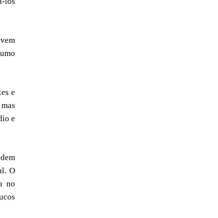
á-los
devem
sumo
xes e
, mas
dio e
podem
al. O
a no
sucos