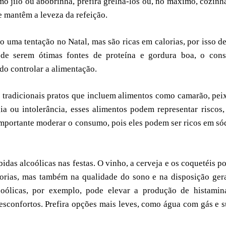
mo jiló ou abobrinha, prefira grelhá-los ou, no máximo, cozinh
e mantêm a leveza da refeição.
 uma tentação no Natal, mas são ricas em calorias, por isso 
de serem ótimas fontes de proteína e gordura boa, o con
do controlar a alimentação.
tradicionais pratos que incluem alimentos como camarão, pei
ia ou intolerância, esses alimentos podem representar riscos
mportante moderar o consumo, pois eles podem ser ricos em só
idas alcoólicas nas festas. O vinho, a cerveja e os coquetéis 
lorias, mas também na qualidade do sono e na disposição ger
coólicas, por exemplo, pode elevar a produção de histamin
esconfortos. Prefira opções mais leves, como água com gás e 