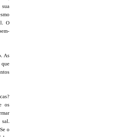
 sua
mesmo
l. O
 bem-
o. As
o que
entos
icas?
e os
ormar
 sal.
 Se o