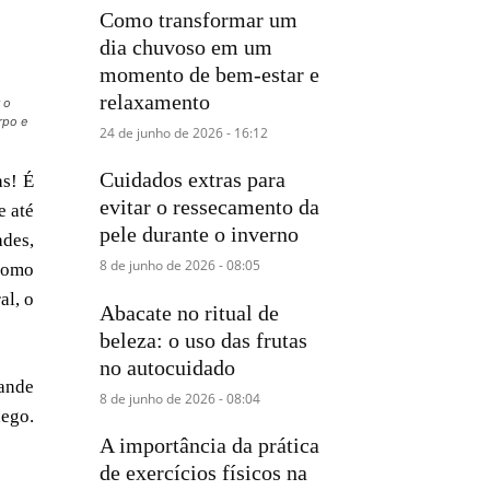
Como transformar um
dia chuvoso em um
momento de bem-estar e
relaxamento
 o
rpo e
24 de junho de 2026 - 16:12
Cuidados extras para
as! É
evitar o ressecamento da
e até
pele durante o inverno
ades,
8 de junho de 2026 - 08:05
 como
al, o
Abacate no ritual de
beleza: o uso das frutas
no autocuidado
ande
8 de junho de 2026 - 08:04
hego.
A importância da prática
de exercícios físicos na