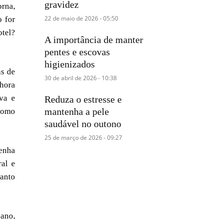
gravidez
rna,
22 de maio de 2026 - 05:50
o for
otel?
A importância de manter
pentes e escovas
higienizados
as de
30 de abril de 2026 - 10:38
 hora
va e
Reduza o estresse e
mantenha a pele
 como
saudável no outono
25 de março de 2026 - 09:27
enha
ral e
tanto
 ano,