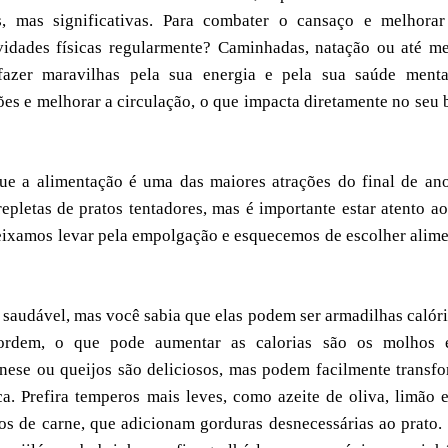
s, mas significativas. Para combater o cansaço e melhorar
tividades físicas regularmente? Caminhadas, natação ou até 
azer maravilhas pela sua energia e pela sua saúde menta
es e melhorar a circulação, o que impacta diretamente no seu
que a alimentação é uma das maiores atrações do final de an
pletas de pratos tentadores, mas é importante estar atento a
eixamos levar pela empolgação e esquecemos de escolher alim
saudável, mas você sabia que elas podem ser armadilhas calór
ordem, o que pode aumentar as calorias são os molhos 
se ou queijos são deliciosos, mas podem facilmente transf
 Prefira temperos mais leves, como azeite de oliva, limão e
os de carne, que adicionam gorduras desnecessárias ao prato.