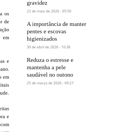
gravidez
22 de maio de 2026 - 05:50
a os
r de
A importância de manter
zação
pentes e escovas
e em
higienizados
30 de abril de 2026 - 10:38
Reduza o estresse e
nas e
mantenha a pele
bano.
saudável no outono
do em
25 de março de 2026 - 09:27
itais
ude.
eitas
ora e
 com