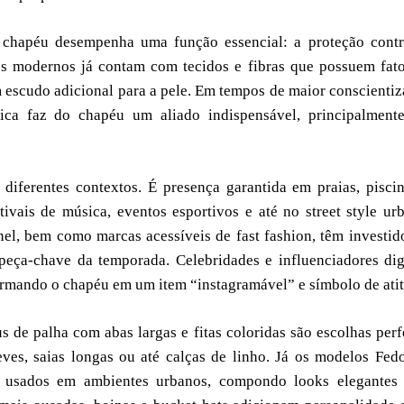
 chapéu desempenha uma função essencial: a proteção contr
 modernos já contam com tecidos e fibras que possuem fato
 escudo adicional para a pele. Em tempos de maior conscienti
stica faz do chapéu um aliado indispensável, principalment
ferentes contextos. É presença garantida em praias, pisci
vais de música, eventos esportivos e até no street style ur
el, bem como marcas acessíveis de fast fashion, têm investi
eça-chave da temporada. Celebridades e influenciadores dig
rmando o chapéu em um item “instagramável” e símbolo de atit
s de palha com abas largas e fitas coloridas são escolhas perf
ves, saias longas ou até calças de linho. Já os modelos Fed
r usados em ambientes urbanos, compondo looks elegantes