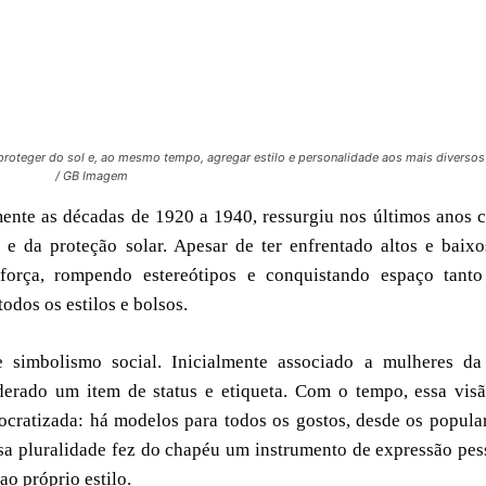
proteger do sol e, ao mesmo tempo, agregar estilo e personalidade aos mais diversos
/ GB Imagem
ente as décadas de 1920 a 1940, ressurgiu nos últimos anos
 e da proteção solar. Apesar de ter enfrentado altos e baix
 força, rompendo estereótipos e conquistando espaço tanto
todos os estilos e bolsos.
e simbolismo social. Inicialmente associado a mulheres da 
iderado um item de status e etiqueta. Com o tempo, essa vis
ocratizada: há modelos para todos os gostos, desde os popula
Essa pluralidade fez do chapéu um instrumento de expressão pes
o próprio estilo.