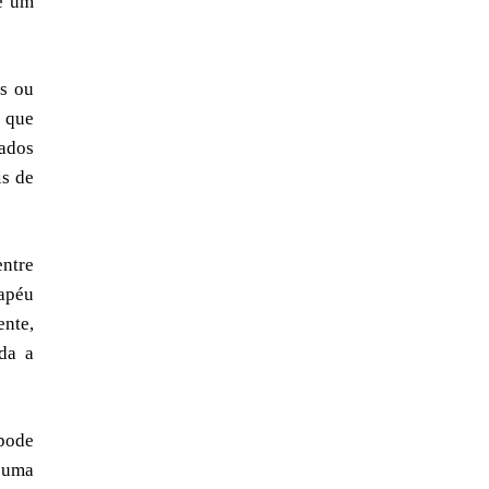
 e um
as ou
, que
rados
is de
entre
hapéu
nte,
uda a
 pode
e uma