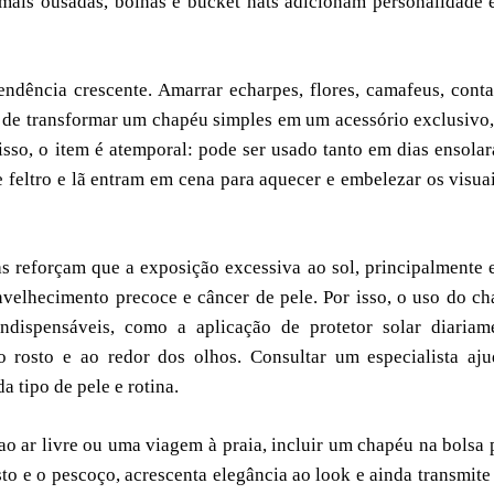
s mais ousadas, boinas e bucket hats adicionam personalidade
ndência crescente. Amarrar echarpes, flores, camafeus, cont
a de transformar um chapéu simples em um acessório exclusivo
isso, o item é atemporal: pode ser usado tanto em dias ensola
feltro e lã entram em cena para aquecer e embelezar os visua
s reforçam que a exposição excessiva ao sol, principalmente 
nvelhecimento precoce e câncer de pele. Por isso, o uso do c
dispensáveis, como a aplicação de protetor solar diariame
 rosto e ao redor dos olhos. Consultar um especialista aj
 tipo de pele e rotina.
o ar livre ou uma viagem à praia, incluir um chapéu na bolsa
sto e o pescoço, acrescenta elegância ao look e ainda transmit