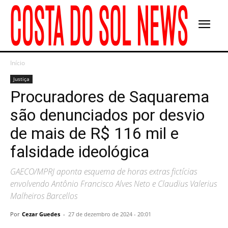
Início
Justiça
Procuradores de Saquarema
são denunciados por desvio
de mais de R$ 116 mil e
falsidade ideológica
GAECO/MPRJ aponta esquema de horas extras fictícias
envolvendo Antônio Francisco Alves Neto e Claudius Valerius
Malheiros Barcellos
Por
Cezar Guedes
-
27 de dezembro de 2024 - 20:01