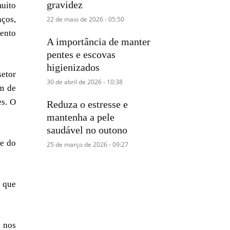
gravidez
muito
nços,
22 de maio de 2026 - 05:50
mento
A importância de manter
pentes e escovas
higienizados
setor
30 de abril de 2026 - 10:38
ém de
es. O
Reduza o estresse e
mantenha a pele
saudável no outono
te do
25 de março de 2026 - 09:27
 que
u nos