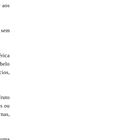
r aos
, sem
érica
abelo
cios,
fruto
is ou
rnas,
o uma