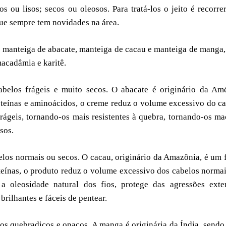
s ou lisos; secos ou oleosos. Para tratá-los o jeito é recorre
que sempre tem novidades na área.
 manteiga de abacate, manteiga de cacau e manteiga de manga
macadâmia e karitê.
belos frágeis e muito secos. O abacate é originário da Am
roteínas e aminoácidos, o creme reduz o volume excessivo do c
 frágeis, tornando-os mais resistentes à quebra, tornando-os ma
sos.
elos normais ou secos. O cacau, originário da Amazônia, é um 
oteínas, o produto reduz o volume excessivo dos cabelos norma
e a oleosidade natural dos fios, protege das agressões exte
brilhantes e fáceis de pentear.
os quebradiços e opacos. A manga é originária da Índia, send