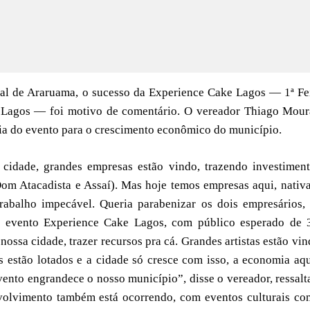
al de Araruama, o sucesso da Experience Cake Lagos — 1ª Fe
 Lagos — foi motivo de comentário. O vereador Thiago Mour
cia do evento para o crescimento econômico do município.
cidade, grandes empresas estão vindo, trazendo investimen
om Atacadista e Assaí). Mas hoje temos empresas aqui, nativ
abalho impecável. Queria parabenizar os dois empresários,
 o evento Experience Cake Lagos, com público esperado de 
 nossa cidade, trazer recursos pra cá. Grandes artistas estão vin
s estão lotados e a cidade só cresce com isso, a economia aq
ento engrandece o nosso município”, disse o vereador, ressal
volvimento também está ocorrendo, com eventos culturais c