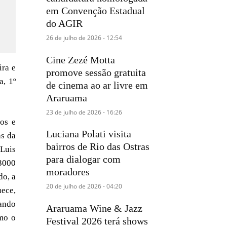
em Convenção Estadual
do AGIR
26 de julho de 2026 - 12:54
Cine Zezé Motta
ira e
promove sessão gratuita
a, 1º
de cinema ao ar livre em
Araruama
23 de julho de 2026 - 16:26
tos e
Luciana Polati visita
as da
bairros de Rio das Ostras
 Luis
para dialogar com
3000
moradores
do, a
20 de julho de 2026 - 04:20
uece,
tando
Araruama Wine & Jazz
omo o
Festival 2026 terá shows