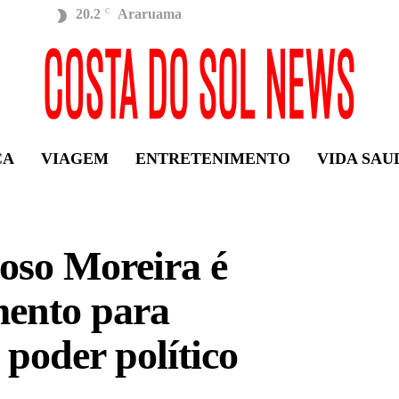
20.2
Araruama
C
ÇA
VIAGEM
ENTRETENIMENTO
VIDA SAU
doso Moreira é
mento para
poder político