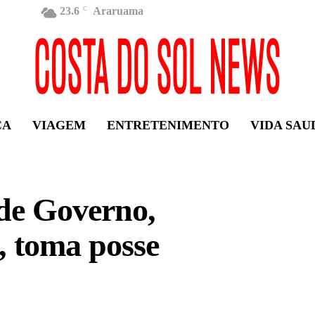
23.6
Araruama
C
ÇA
VIAGEM
ENTRETENIMENTO
VIDA SAU
 de Governo,
, toma posse