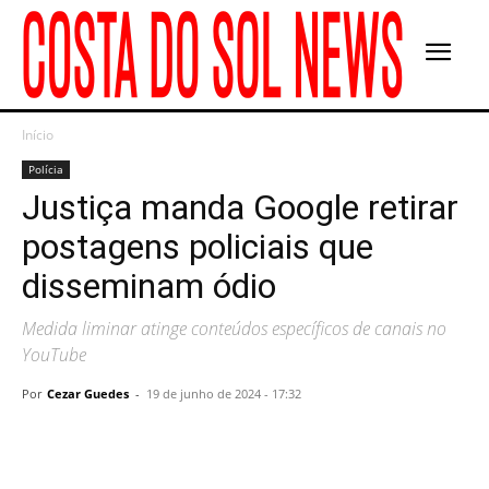
Início
Polícia
Justiça manda Google retirar
postagens policiais que
disseminam ódio
Medida liminar atinge conteúdos específicos de canais no
YouTube
Por
Cezar Guedes
-
19 de junho de 2024 - 17:32