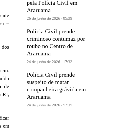
pela Polícia Civil em
Araruama
iente
26 de junho de 2026 - 05:38
ner –
Polícia Civil prende
criminoso contumaz por
roubo no Centro de
, dos
Araruama
24 de junho de 2026 - 17:32
ócio.
Polícia Civil prende
uído
suspeito de matar
so de
companheira grávida em
n.RJ,
Araruama
24 de junho de 2026 - 17:31
ficar
es em