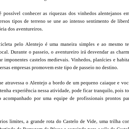
 possível conhecer as riquezas dos vinhedos alentejanos e
ersos tipos de terreno se une ao intenso sentimento de liber
ria dos aventureiros.
icicleta pelo Alentejo é uma maneira simples e ao mesmo t
ocal. Durante o passeio, o aventureiro irá desvendar as char
ar imponentes castelos medievais. Vinhedos, planícies e habit
rsas empresas promovem este tipo de passeio no destino.
e atravessa o Alentejo a bordo de um pequeno caiaque e voc
nha experiência nessa atividade, pode ficar tranquilo, pois t
do acompanhado por uma equipe de profissionais prontos pa
rios limites, a grande rota do Castelo de Vide, uma trilha c