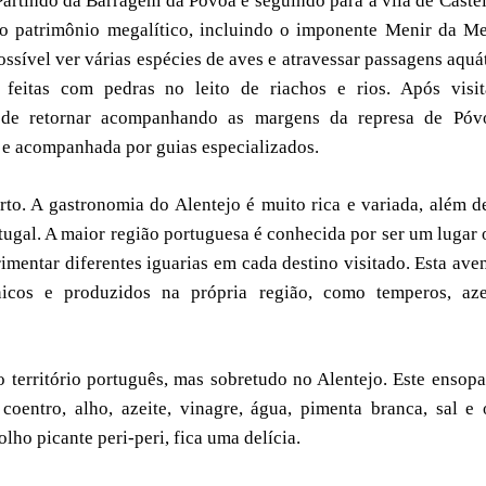
 Partindo da Barragem da Póvoa e seguindo para a vila de Caste
sto patrimônio megalítico, incluindo o imponente Menir da M
sível ver várias espécies de aves e atravessar passagens aquá
feitas com pedras no leito de riachos e rios. Após visit
a de retornar acompanhando as margens da represa de Póv
po e acompanhada por guias especializados.
rto. A gastronomia do Alentejo é muito rica e variada, além d
rtugal. A maior região portuguesa é conhecida por ser um lugar
mentar diferentes iguarias em cada destino visitado. Esta ave
nicos e produzidos na própria região, como temperos, azei
 território português, mas sobretudo no Alentejo. Este ensop
entro, alho, azeite, vinagre, água, pimenta branca, sal e
o picante peri-peri, fica uma delícia.