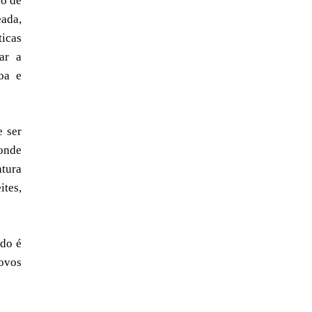
lo de
eada,
ticas
ar a
oa e
e ser
 onde
ntura
tes,
ado é
 ovos