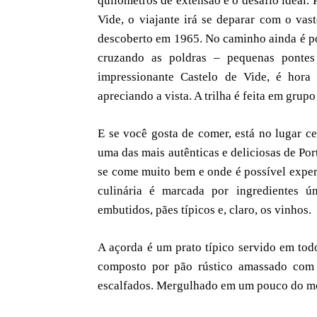
quilômetros de extensão é o desafio ideal.
Vide, o viajante irá se deparar com o va
descoberto em 1965. No caminho ainda é pos
cruzando as poldras – pequenas pontes 
impressionante Castelo de Vide, é hor
apreciando a vista. A trilha é feita em gru
E se você gosta de comer, está no lugar ce
uma das mais autênticas e deliciosas de Po
se come muito bem e onde é possível experi
culinária é marcada por ingredientes ú
embutidos, pães típicos e, claro, os vinhos.
A açorda é um prato típico servido em todo
composto por pão rústico amassado com co
escalfados. Mergulhado em um pouco do molh