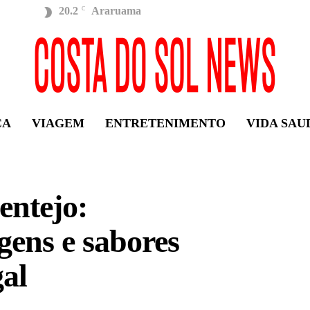
20.2
Araruama
C
ÇA
VIAGEM
ENTRETENIMENTO
VIDA SAU
entejo:
gens e sabores
gal