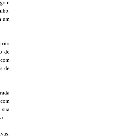
ego e
alho,
ha um
trito
o de
o com
s de
rada
, com
A sua
vo.
lvas.