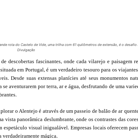
ande rota do Castelo de Vide, uma trilha com 61 quilômetros de extensão, é o desafio i
Divulgação
 de descobertas fascinantes, onde cada vilarejo e paisagem r
, situada em Portugal, é um verdadeiro tesouro para os viajante
eis. Desde suas extensas planícies até seus monumentos nat
 a se aventurarem por terra, ar e água, desfrutando de uma vari
brantes.
orar o Alentejo é através de um passeio de balão de ar quent
a vista panorâmica deslumbrante, onde os contrastes das core
 espetáculo visual inigualável. Empresas locais oferecem pas
a verdadeiramente mágica.