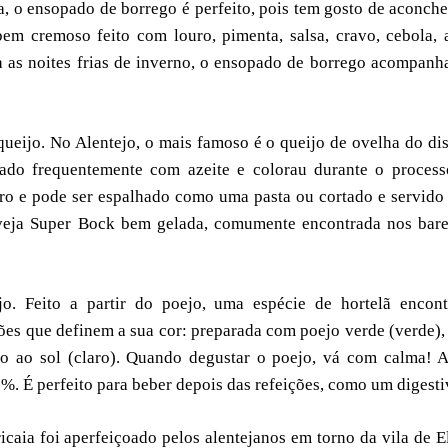
, o ensopado de borrego é perfeito, pois tem gosto de aconch
bem cremoso feito com louro, pimenta, salsa, cravo, cebola, 
ra as noites frias de inverno, o ensopado de borrego acompan
queijo. No Alentejo, o mais famoso é o queijo de ovelha do dis
lado frequentemente com azeite e colorau durante o process
uro e pode ser espalhado como uma pasta ou cortado e servid
veja Super Bock bem gelada, comumente encontrada nos bare
jo. Feito a partir do poejo, uma espécie de hortelã encont
ações que definem a sua cor: preparada com poejo verde (verde)
o ao sol (claro). Quando degustar o poejo, vá com calma! 
%. É perfeito para beber depois das refeições, como um digesti
icaia foi aperfeiçoado pelos alentejanos em torno da vila de E