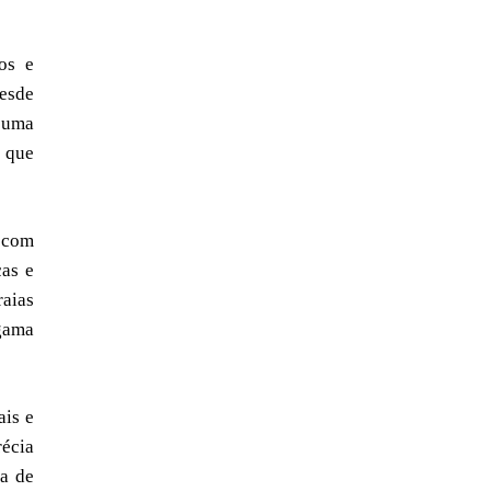
os e
Desde
o uma
a que
s com
cas e
raias
 gama
ais e
récia
ca de