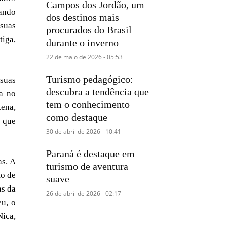
Campos dos Jordão, um
dando
dos destinos mais
 suas
procurados do Brasil
tiga,
durante o inverno
22 de maio de 2026 - 05:53
Turismo pedagógico:
suas
descubra a tendência que
da no
tem o conhecimento
tena,
como destaque
, que
30 de abril de 2026 - 10:41
Paraná é destaque em
as. A
turismo de aventura
to de
suave
as da
26 de abril de 2026 - 02:17
eu, o
Nica,