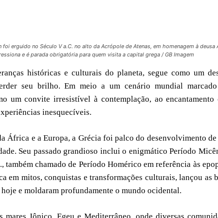
n foi erguido no Século V a.C. no alto da Acrópole de Atenas, em homenagem à deusa 
ssiona e é parada obrigatória para quem visita a capital grega / GB Imagem
ranças históricas e culturais do planeta, segue como um de
perder seu brilho. Em meio a um cenário mundial marcado
omo um convite irresistível à contemplação, ao encantamento
periências inesquecíveis.
da África e a Europa, a Grécia foi palco do desenvolvimento d
dade. Seu passado grandioso inclui o enigmático Período Micê
C., também chamado de Período Homérico em referência às epo
ica em mitos, conquistas e transformações culturais, lançou as 
té hoje e moldaram profundamente o mundo ocidental.
 os mares Jônico, Egeu e Mediterrâneo, onde diversas comuni