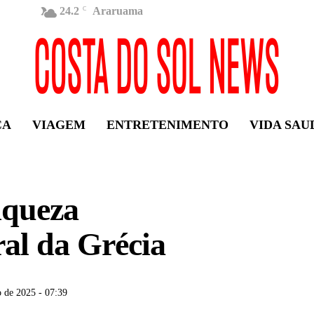
24.2
Araruama
C
ÇA
VIAGEM
ENTRETENIMENTO
VIDA SAU
iqueza
ral da Grécia
 de 2025 - 07:39