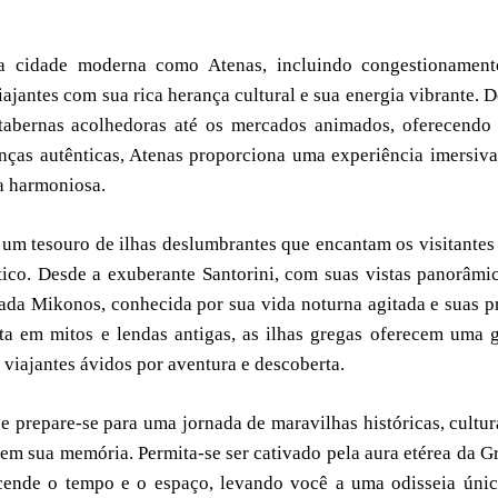
a cidade moderna como Atenas, incluindo congestionament
viajantes com sua rica herança cultural e sua energia vibrante. 
e tabernas acolhedoras até os mercados animados, oferecend
anças autênticas, Atenas proporciona uma experiência imersiv
a harmoniosa.
 um tesouro de ilhas deslumbrantes que encantam os visitante
tico. Desde a exuberante Santorini, com suas vistas panorâmi
mada Mikonos, conhecida por sua vida noturna agitada e suas p
lta em mitos e lendas antigas, as ilhas gregas oferecem uma
 viajantes ávidos por aventura e descoberta.
e prepare-se para uma jornada de maravilhas históricas, cultur
em sua memória. Permita-se ser cativado pela aura etérea da G
cende o tempo e o espaço, levando você a uma odisseia úni