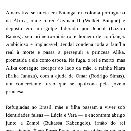
A narrativa se inicia em Batanga, ex-colônia portuguesa
na África, onde o rei Cayman II (Welket Bungué) é
deposto em um golpe liderado por Jendal (Lázaro
Ramos), seu primeiro-ministro e homem de confiança.
Ambicioso e implacável, Jendal condena toda a família
real à morte e passa a perseguir a princesa Alika,
prometida a ele como esposa. Na fuga, o rei é morto, mas
Alika consegue escapar ao lado da mãe, a rainha Niara
(Erika Januza), com a ajuda de Omar (Rodrigo Simas),
um comerciante turco que se apaixona pela jovem
princesa.
Refugiadas no Brasil, mãe e filha passam a viver sob
identidades falsas — Lúcia e Vera — e encontram abrigo
junto a Zambi (Bukassa Kabengele), irmão do rei
assassinado. É em Barro Preto que suas vidas se cruzam