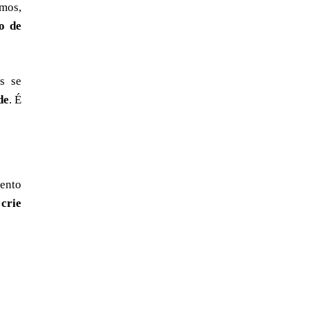
mos,
o de
s se
de
. É
ento
crie