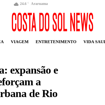
24.6
Araruama
C
ÇA
VIAGEM
ENTRETENIMENTO
VIDA SAU
: expansão e
eforçam a
rbana de Rio