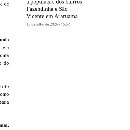
à população dos bairros
de de
Fazendinha e São
Vicente em Araruama
13 de julho de 2026 - 15:57
ando
 via
conta
uo do
trito
como
para
mar,