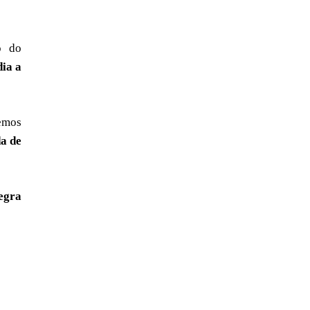
o do
dia a
emos
a de
tegra