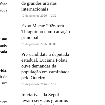
de grandes artistas
 fase
internacionais
jados
17 de julho de 2026 - 12:32
Expo Macaé 2026 terá
Thiaguinho como atração
principal
er
um
15 de julho de 2026 - 08:06
gundo
cada
Pré-candidata a deputada
estadual, Luciana Polati
ouve demandas da
vida
,
população em caminhada
ir de
pelo Outeiro
de um
13 de julho de 2026 - 16:12
Iniciativas da Sepol
levam serviços gratuitos
te em