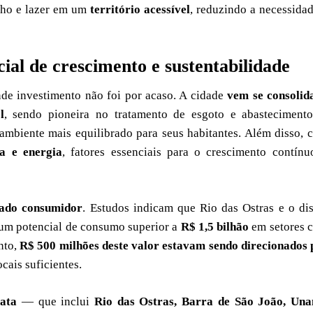
alho e lazer em um
território acessível
, reduzindo a necessida
cial de crescimento e sustentabilidade
nde investimento não foi por acaso. A cidade
vem se consolid
l
, sendo pioneira no tratamento de esgoto e abastecimento
mbiente mais equilibrado para seus habitantes. Além disso, 
ua e energia
, fatores essenciais para o crescimento contín
ado consumidor
. Estudos indicam que Rio das Ostras e o dis
um potencial de consumo superior a
R$ 1,5 bilhão
em setores 
nto,
R$ 500 milhões deste valor estavam sendo direcionados 
ocais suficientes.
ata
— que inclui
Rio das Ostras, Barra de São João, Una