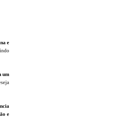
ina e
tindo
m um
eseja
ência
ão e