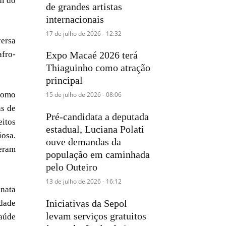
ém do
de grandes artistas
internacionais
17 de julho de 2026 - 12:32
ersa
afro-
Expo Macaé 2026 terá
Thiaguinho como atração
principal
 como
15 de julho de 2026 - 08:06
as de
Pré-candidata a deputada
eitos
estadual, Luciana Polati
iosa.
ouve demandas da
eram
população em caminhada
pelo Outeiro
13 de julho de 2026 - 16:12
enata
Iniciativas da Sepol
ldade
levam serviços gratuitos
Saúde