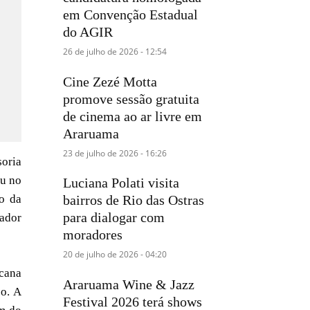
em Convenção Estadual
do AGIR
26 de julho de 2026 - 12:54
Cine Zezé Motta
promove sessão gratuita
de cinema ao ar livre em
Araruama
23 de julho de 2026 - 16:26
soria
eu no
Luciana Polati visita
o da
bairros de Rio das Ostras
para dialogar com
rador
moradores
20 de julho de 2026 - 04:20
icana
Araruama Wine & Jazz
so. A
Festival 2026 terá shows