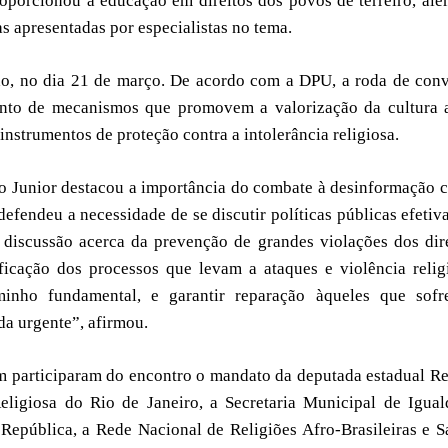
roporcionou a educação em direitos dos povos de terreiro, al
 apresentadas por especialistas no tema.
o, no dia 21 de março. De acordo com a DPU, a roda de conv
ento de mecanismos que promovem a valorização da cultura 
 instrumentos de proteção contra a intolerância religiosa.
jo Junior destacou a importância do combate à desinformação
efendeu a necessidade de se discutir políticas públicas efetiv
 discussão acerca da prevenção de grandes violações dos dir
ficação dos processos que levam a ataques e violência relig
inho fundamental, e garantir reparação àqueles que sofr
da urgente”, afirmou.
participaram do encontro o mandato da deputada estadual R
ligiosa do Rio de Janeiro, a Secretaria Municipal de Igua
República, a Rede Nacional de Religiões Afro-Brasileiras e 