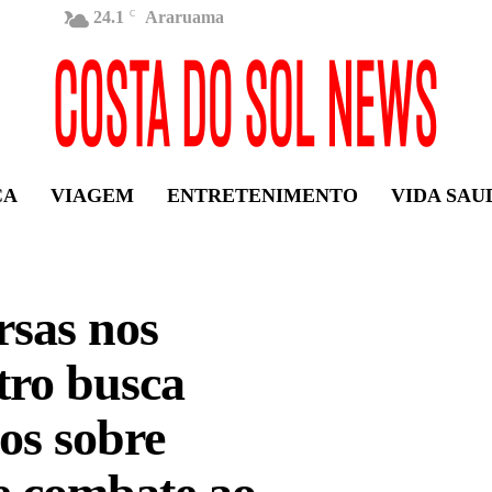
24.1
Araruama
C
ÇA
VIAGEM
ENTRETENIMENTO
VIDA SAU
sas nos
tro busca
os sobre