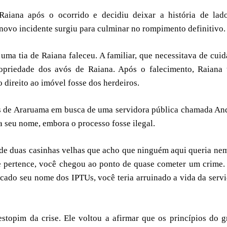
iana após o ocorrido e decidiu deixar a história de lado
ovo incidente surgiu para culminar no rompimento definitivo.
ma tia de Raiana faleceu. A familiar, que necessitava de cui
opriedade dos avós de Raiana. Após o falecimento, Raiana 
 direito ao imóvel fosse dos herdeiros.
utos de Araruama em busca de uma servidora pública chamada An
a seu nome, embora o processo fosse ilegal.
 de duas casinhas velhas que acho que ninguém aqui queria ne
e pertence, você chegou ao ponto de quase cometer um crime.
cado seu nome dos IPTUs, você teria arruinado a vida da serv
 estopim da crise. Ele voltou a afirmar que os princípios do 