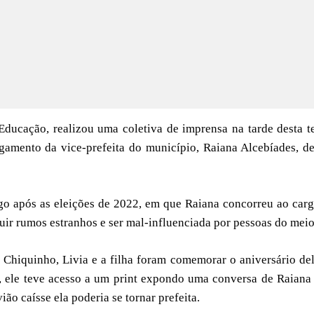
ducação, realizou uma coletiva de imprensa na tarde desta t
igamento da vice-prefeita do município, Raiana Alcebíades, d
go após as eleições de 2022, em que Raiana concorreu ao car
uir rumos estranhos e ser mal-influenciada por pessoas do meio
Chiquinho, Livia e a filha foram comemorar o aniversário de
á, ele teve acesso a um print expondo uma conversa de Raian
o caísse ela poderia se tornar prefeita.