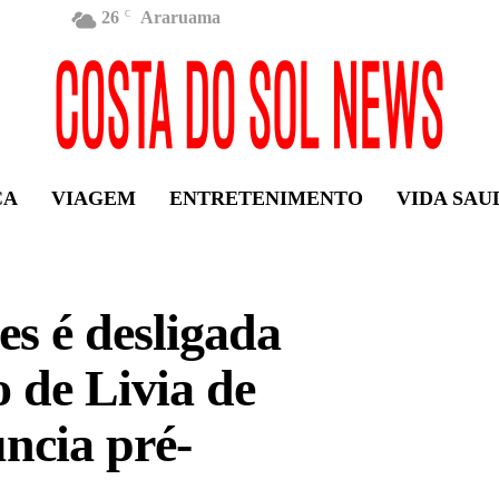
26
Araruama
C
ÇA
VIAGEM
ENTRETENIMENTO
VIDA SAU
es é desligada
o de Livia de
ncia pré-