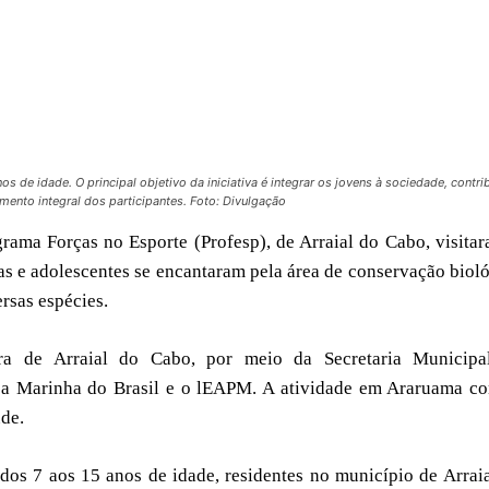
 de idade. O principal objetivo da iniciativa é integrar os jovens à sociedade, contri
mento integral dos participantes. Foto: Divulgação
grama Forças no Esporte (Profesp), de Arraial do Cabo, visita
s e adolescentes se encantaram pela área de conservação biol
rsas espécies.
ura de Arraial do Cabo, por meio da Secretaria Municipa
 a Marinha do Brasil e o lEAPM. A atividade em Araruama co
de.
dos 7 aos 15 anos de idade, residentes no município de Arrai