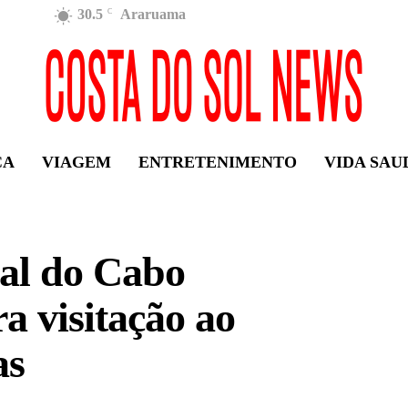
30.5
Araruama
C
ÇA
VIAGEM
ENTRETENIMENTO
VIDA SAU
ial do Cabo
ra visitação ao
as