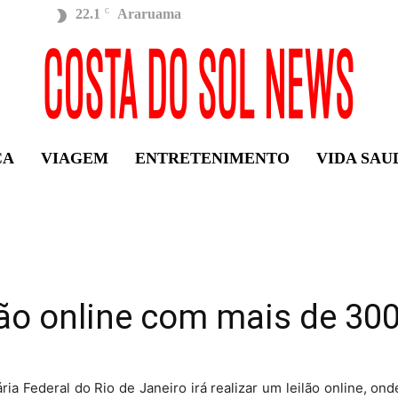
22.1
Araruama
C
ÇA
VIAGEM
ENTRETENIMENTO
VIDA SAU
ilão online com mais de 30
ária Federal do Rio de Janeiro irá realizar um leilão online, on