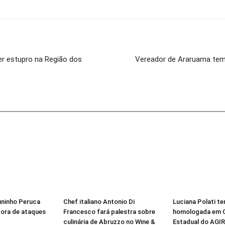
er estupro na Região dos
Vereador de Araruama tem
Juninho Peruca
Chef italiano Antonio Di
Luciana Polati t
ora de ataques
Francesco fará palestra sobre
homologada em 
culinária de Abruzzo no Wine &
Estadual do AGIR