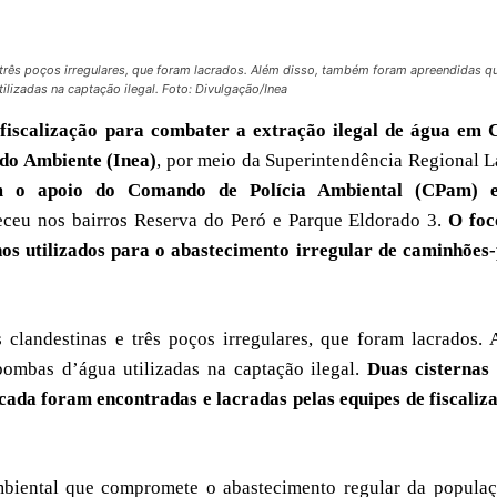
e três poços irregulares, que foram lacrados. Além disso, também foram apreendidas q
ilizadas na captação ilegal. Foto: Divulgação/Inea
 fiscalização para combater a extração ilegal de água em 
l do Ambiente (Inea)
, por meio da Superintendência Regional 
 o apoio do Comando de Polícia Ambiental (CPam) 
ceu nos bairros Reserva do Peró e Parque Eldorado 3.
O foc
inos utilizados para o abastecimento irregular de caminhões
s clandestinas e três poços irregulares, que foram lacrados.
ombas d’água utilizadas na captação ilegal.
Duas cisternas
cada foram encontradas e lacradas pelas equipes de fiscaliz
mbiental que compromete o abastecimento regular da populaç