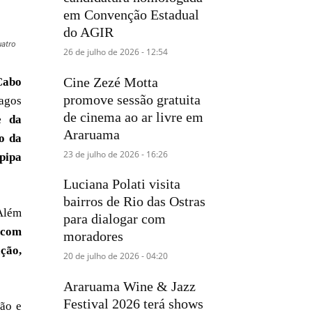
em Convenção Estadual
do AGIR
uatro
26 de julho de 2026 - 12:54
Cine Zezé Motta
Cabo
promove sessão gratuita
Lagos
de cinema ao ar livre em
e da
Araruama
o da
23 de julho de 2026 - 16:26
-pipa
Luciana Polati visita
bairros de Rio das Ostras
 Além
para dialogar com
 com
moradores
ação,
20 de julho de 2026 - 04:20
Araruama Wine & Jazz
Festival 2026 terá shows
ão e