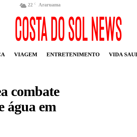
22
Araruama
C
ÇA
VIAGEM
ENTRETENIMENTO
VIDA SAU
ea combate
de água em