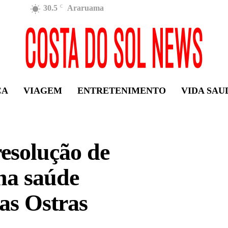
30.5
Araruama
C
ÇA
VIAGEM
ENTRETENIMENTO
VIDA SAU
resolução de
na saúde
as Ostras