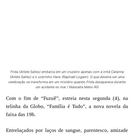
Frida (Arlete Salles) embarca em um cruzeiro apenas com a irmã Catarina
(Arlete Salles) e o sobrinho Hans (Raphael Logam). O que deveria ser uma
celebração se transforma em um mistério quando Frida desaparece durante
um acidente no mar / Manoella Mello-RG
Com o fim de “Fuzuê”, estreia nesta segunda (4), na
telinha da Globo, “Família é Tudo”, a nova novela da
faixa das 19h.
Entrelaçados por laços de sangue, parentesco, amizade